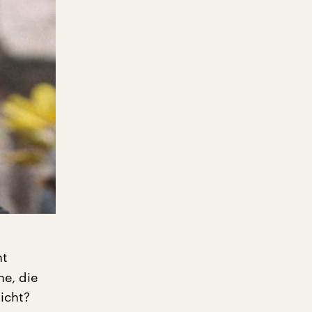
ht
e, die
icht?