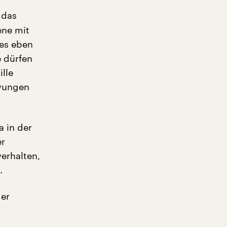
 das
ene mit
 es eben
 dürfen
lle
zwungen
a in der
er
verhalten,
.
der