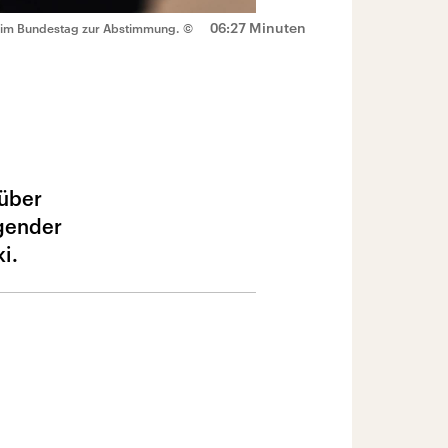
06:27 Minuten
d im Bundestag zur Abstimmung.
©
 über
sgender
i.