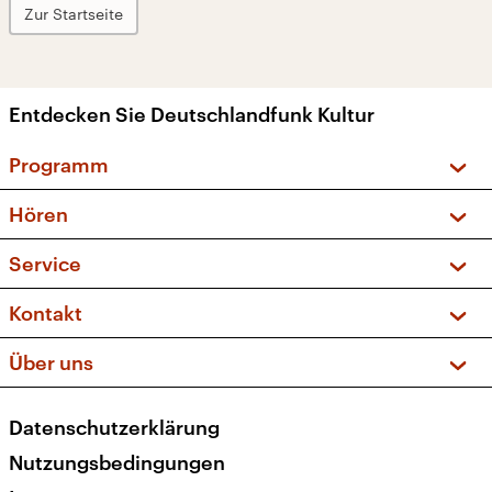
Zur Startseite
Entdecken Sie Deutschlandfunk Kultur
Programm
Vorschau und Rückschau
Hören
Sendungen und Podcasts
Livestream
Service
Musikliste
Frequenzen (UKW + DAB+)
FAQ
Kontakt
Kakadu – Das Kinderprogramm
Apps
Archiv
Hörerservice
Über uns
Newsletter
Social Media
Deutschlandradio
RSS
Datenschutzerklärung
Presse
Veranstaltungen
Nutzungsbedingungen
Karriere