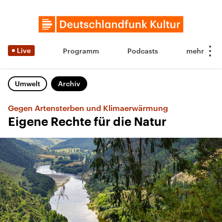
Live
Programm
Podcasts
Umwelt
Archiv
Gegen Artensterben und Klimaerwärmung
Eigene Rechte für die Natur