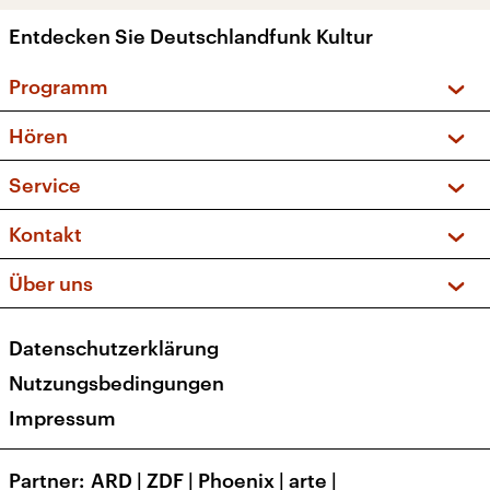
Entdecken Sie Deutschlandfunk Kultur
Programm
Vorschau und Rückschau
Hören
Sendungen und Podcasts
Livestream
Service
Musikliste
Frequenzen (UKW + DAB+)
FAQ
Kontakt
Kakadu – Das Kinderprogramm
Apps
Archiv
Hörerservice
Über uns
Newsletter
Social Media
Deutschlandradio
RSS
Datenschutzerklärung
Presse
Veranstaltungen
Nutzungsbedingungen
Karriere
Impressum
Transparenz
Korrekturen und Richtigstellungen
Partner
ARD
|
ZDF
|
Phoenix
|
arte
|