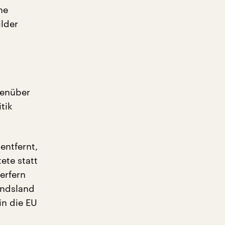
ne
ilder
genüber
tik
entfernt,
ete statt
erfern
andsland
in die EU