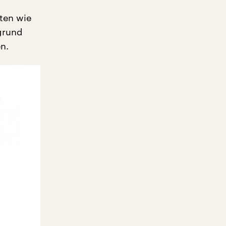
tten wie
grund
n.