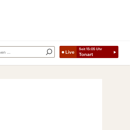
Seit
15:05
Uhr
Live
Tonart