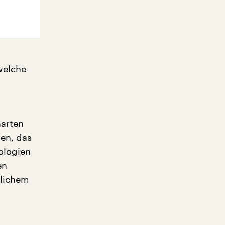
welche
harten
ven, das
ologien
en
hlichem