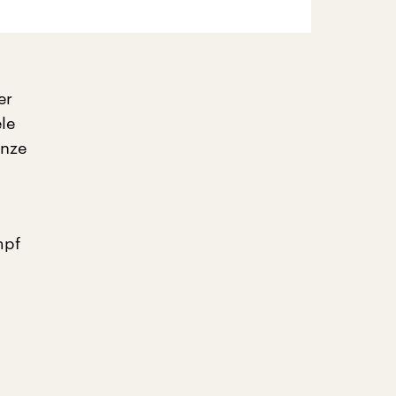
er
le
enze
mpf