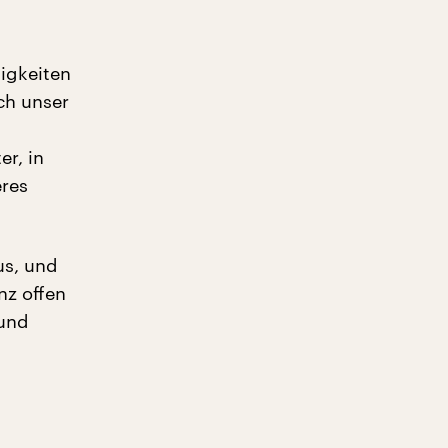
tigkeiten
ch unser
r, in
eres
us, und
nz offen
 und