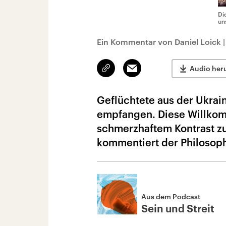
Di
un
Ein Kommentar von Daniel Loick
Link
Email
Audio her
kopieren/teilen
Geflüchtete aus der Ukrain
empfangen. Diese Willkomme
schmerzhaftem Kontrast 
kommentiert der Philosoph
Aus dem Podcast
Sein und Streit