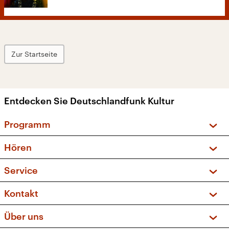
Zur Startseite
Entdecken Sie Deutschlandfunk Kultur
Programm
Vorschau und Rückschau
Hören
Sendungen und Podcasts
Livestream
Service
Musikliste
Frequenzen (UKW + DAB+)
FAQ
Kontakt
Kakadu – Das Kinderprogramm
Apps
Archiv
Hörerservice
Über uns
Newsletter
Social Media