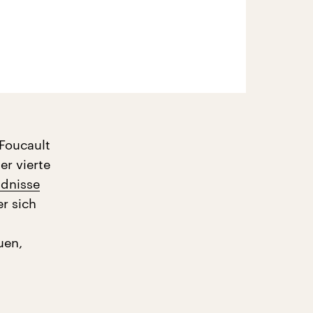
 Foucault
er vierte
ndnisse
er sich
uen,