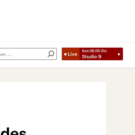
Seit
05:05
Uhr
Live
Studio 9
ndes