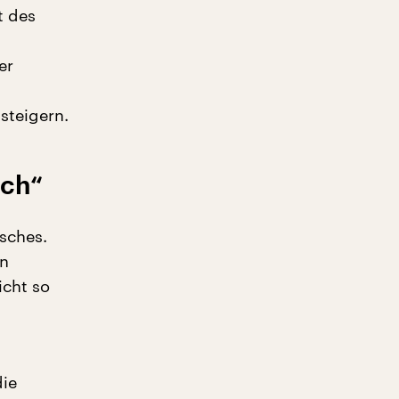
t des
er
steigern.
sch“
sches.
en
icht so
die