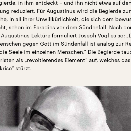
egierde, in ihm entdeckt – und ihn nicht etwa auf d
zung reduziert. Für Augustinus wird die Begierde z
e, in all ihrer Unwillkürlichkeit, die sich dem bewu
eht, schon im Paradies vor dem Sündenfall. Nach de
 Augustinus-Lektüre formuliert Joseph Vogl es so: „
enschen gegen Gott im Sündenfall ist analog zur Re
die Seele im einzelnen Menschen.“ Die Begierde tau
risten als „revoltierendes Element“ auf, welches das
krise“ stürzt.