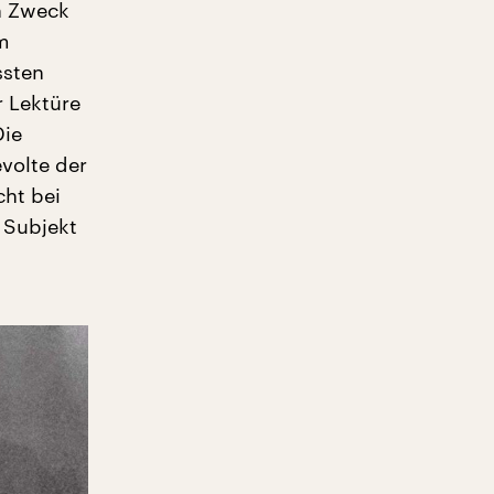
en Zweck
um
ssten
r Lektüre
Die
volte der
cht bei
 Subjekt