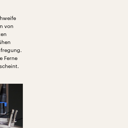
hweife
en von
ten
rühen
ufregung.
he Ferne
scheint.