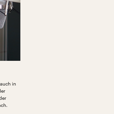
 auch in
der
der
ach.