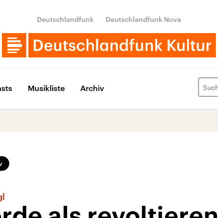
Deutschlandfunk
Deutschlandfunk Nova
sts
Musikliste
Archiv
v
gl
rde als revoltiere