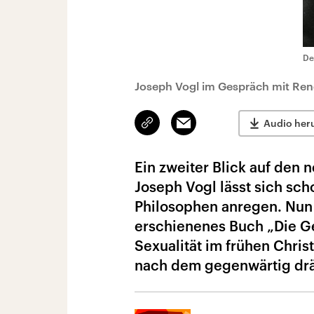
De
Joseph Vogl im Gespräch mit Re
Link
Email
Audio her
kopieren/teilen
Ein zweiter Blick auf den 
Joseph Vogl lässt sich sc
Philosophen anregen. Nun 
erschienenes Buch „Die Ge
Sexualität im frühen Chris
nach dem gegenwärtig drä