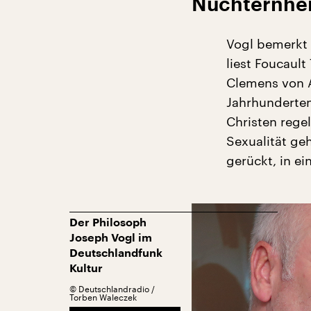
Nüchternhei
Vogl bemerkt 
liest Foucaul
Clemens von A
Jahrhunderten
Christen regel
Sexualität geh
gerückt, in ei
Der Philosoph
Joseph Vogl im
Deutschlandfunk
Kultur
©
Deutschlandradio /
Torben Waleczek