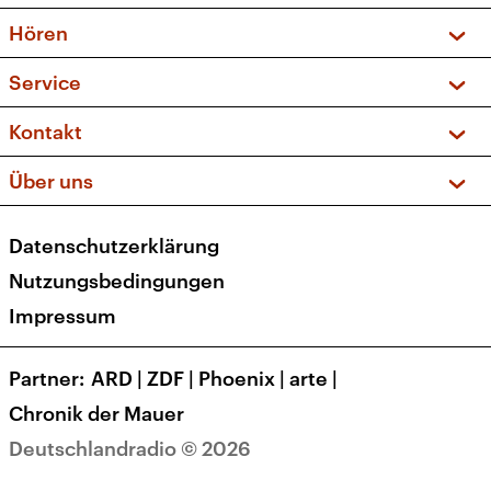
Vorschau und Rückschau
Hören
Sendungen und Podcasts
Livestream
Service
Musikliste
Frequenzen (UKW + DAB+)
FAQ
Kontakt
Kakadu – Das Kinderprogramm
Apps
Archiv
Hörerservice
Über uns
Newsletter
Social Media
Deutschlandradio
RSS
Datenschutzerklärung
Presse
Veranstaltungen
Nutzungsbedingungen
Karriere
Impressum
Transparenz
Korrekturen und Richtigstellungen
Partner
ARD
|
ZDF
|
Phoenix
|
arte
|
Barrierefreiheit
Chronik der Mauer
Deutschlandradio © 2026