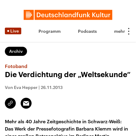
Live
Programm
Podcasts
Archiv
Fotoband
Die Verdichtung der „Weltsekunde“
Von Eva Hepper
|
26.11.2013
Email
Link
kopieren/teilen
Mehr als 40 Jahre Zeitgeschichte in Schwarz-Weiß:
Das Werk der Pressefotografin Barbara Klemm wird in
einer großen Retrospektive im Berliner Martin-