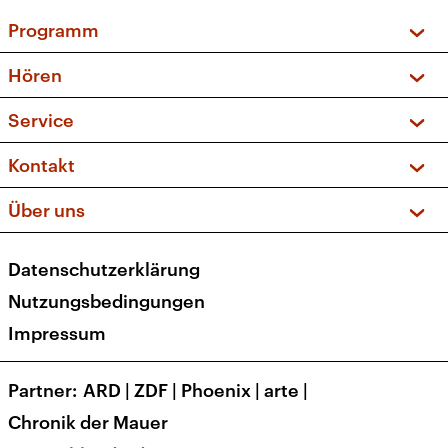
Programm
Vorschau und Rückschau
Hören
Sendungen und Podcasts
Livestream
Service
Musikliste
Frequenzen (UKW + DAB+)
FAQ
Kontakt
Kakadu – Das Kinderprogramm
Apps
Archiv
Hörerservice
Über uns
Newsletter
Social Media
Deutschlandradio
RSS
Datenschutzerklärung
Presse
Veranstaltungen
Nutzungsbedingungen
Karriere
Impressum
Transparenz
Korrekturen und Richtigstellungen
Partner
ARD
|
ZDF
|
Phoenix
|
arte
|
Barrierefreiheit
Chronik der Mauer