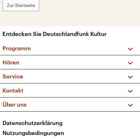
Zur Startseite
Entdecken Sie Deutschlandfunk Kultur
Programm
Vorschau und Rückschau
Hören
Sendungen und Podcasts
Livestream
Service
Musikliste
Frequenzen (UKW + DAB+)
FAQ
Kontakt
Kakadu – Das Kinderprogramm
Apps
Archiv
Hörerservice
Über uns
Newsletter
Social Media
Deutschlandradio
RSS
Datenschutzerklärung
Presse
Veranstaltungen
Nutzungsbedingungen
Karriere