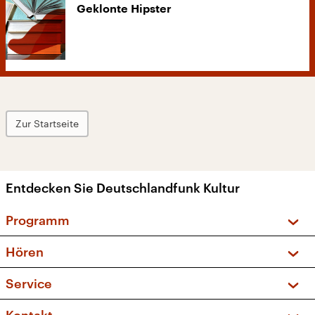
Geklonte Hipster
Zur Startseite
Entdecken Sie Deutschlandfunk Kultur
Programm
Vorschau und Rückschau
Hören
Sendungen und Podcasts
Livestream
Service
Musikliste
Frequenzen (UKW + DAB+)
FAQ
Kakadu – Das Kinderprogramm