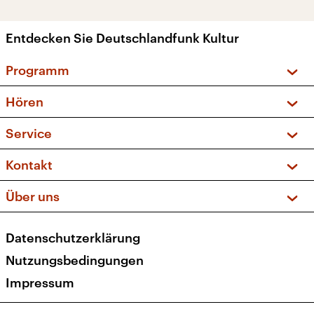
Entdecken Sie Deutschlandfunk Kultur
Programm
Vorschau und Rückschau
Hören
Sendungen und Podcasts
Livestream
Service
Musikliste
Frequenzen (UKW + DAB+)
FAQ
Kontakt
Kakadu – Das Kinderprogramm
Apps
Archiv
Hörerservice
Über uns
Newsletter
Social Media
Deutschlandradio
RSS
Datenschutzerklärung
Presse
Veranstaltungen
Nutzungsbedingungen
Karriere
Impressum
Transparenz
Korrekturen und Richtigstellungen