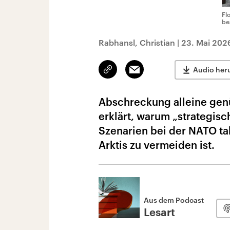
Fl
be
Rabhansl, Christian
|
23. Mai 202
Link
Email
Audio her
kopieren/teilen
Abschreckung alleine genü
erklärt, warum „strategis
Szenarien bei der NATO tab
Arktis zu vermeiden ist.
Aus dem Podcast
Lesart