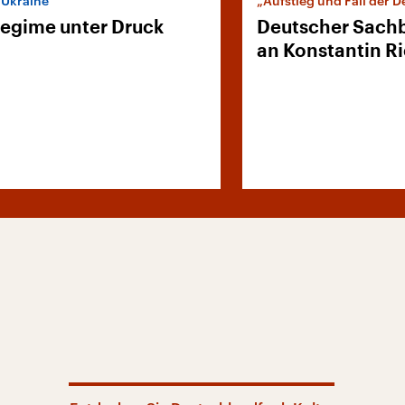
r Ukraine
„Aufstieg und Fall der 
Regime unter Druck
Deutscher Sachb
an Konstantin Ri