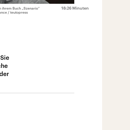
18:26 Minuten
n ihrem Buch „Szenario“
iance / teutopress
 Sie
che
 der