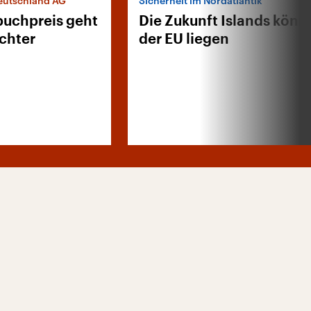
Deutschland AG“
Sicherheit im Nordatlantik
uchpreis geht
Die Zukunft Islands könnt
chter
der EU liegen