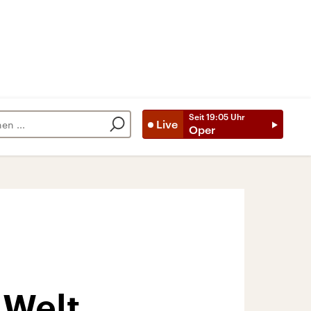
Seit
19:05
Uhr
Live
Oper
 Welt