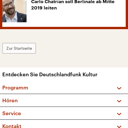
Carlo Chatrian soll Berlinale ab Mitte
2019 leiten
Zur Startseite
Entdecken Sie Deutschlandfunk Kultur
Programm
Vorschau und Rückschau
Hören
Sendungen und Podcasts
Livestream
Service
Musikliste
Frequenzen (UKW + DAB+)
FAQ
Kontakt
Kakadu – Das Kinderprogramm