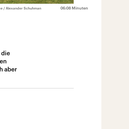
06:08 Minuten
nce / Alexander Schuhman
 die
den
ch aber