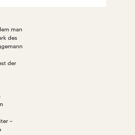
n dem man
rk des
rüggemann
est der
n
em
ter –
o