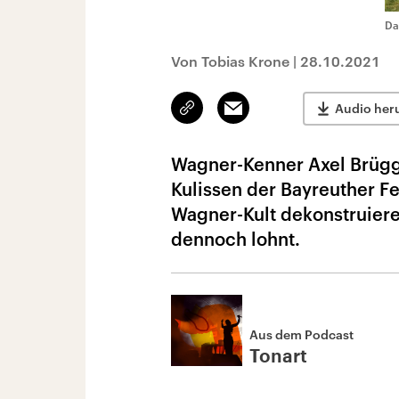
Da
Von Tobias Krone
|
28.10.2021
Link
Email
Audio her
kopieren/teilen
Wagner-Kenner Axel Brügge
Kulissen der Bayreuther Fe
Wagner-Kult dekonstruieren.
dennoch lohnt.
Aus dem Podcast
Tonart