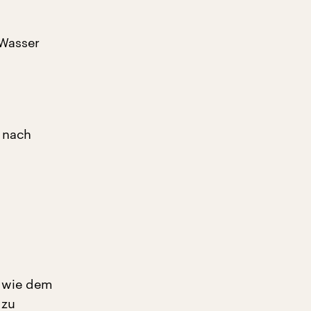
 Wasser
.
 nach
r wie dem
 zu