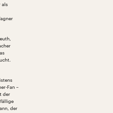
 als
Wagner
euth,
acher
as
ucht.
istens
ner-Fan –
t der
fällige
ann, der