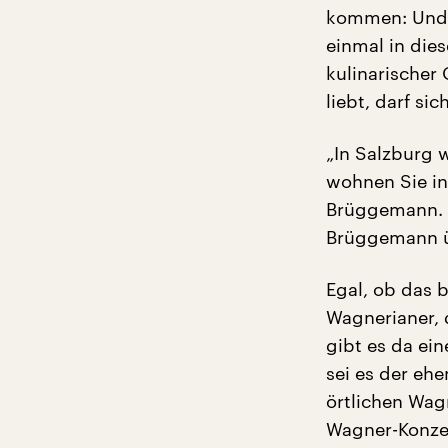
kommen: Und e
einmal in die
kulinarischer
liebt, darf si
„In Salzburg 
wohnen Sie in 
Brüggemann. D
Brüggemann ü
Egal, ob das 
Wagnerianer, 
gibt es da ein
sei es der ehe
örtlichen Wag
Wagner-Konzer