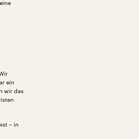
 eine
Wir
r ein
n wir das
isten
ist – in