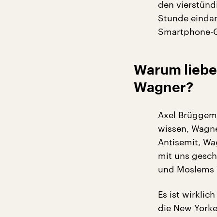
den vierstündi
Stunde einda
Smartphone-G
Warum liebe
Wagner?
Axel Brüggema
wissen, Wagne
Antisemit, Wa
mit uns gesch
und Moslems
Es ist wirklic
die New Yorke