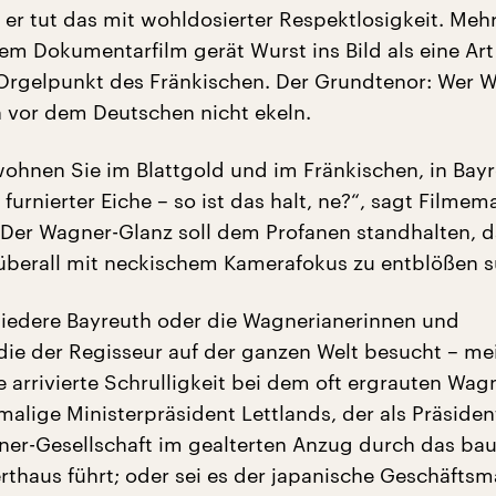
r tut das mit wohldosierter Respektlosigkeit. Mehr
sem Dokumentarfilm gerät Wurst ins Bild als eine Art
 Orgelpunkt des Fränkischen. Der Grundtenor: Wer 
ch vor dem Deutschen nicht ekeln.
wohnen Sie im Blattgold und im Fränkischen, in Bayr
furnierter Eiche – so ist das halt, ne?“, sagt Filmem
er Wagner-Glanz soll dem Profanen standhalten, d
berall mit neckischem Kamerafokus zu entblößen s
biedere Bayreuth oder die Wagnerianerinnen und
die der Regisseur auf der ganzen Welt besucht – me
e arrivierte Schrulligkeit bei dem oft ergrauten Wag
malige Ministerpräsident Lettlands, der als Präsiden
ner-Gesellschaft im gealterten Anzug durch das bau
thaus führt; oder sei es der japanische Geschäftsm