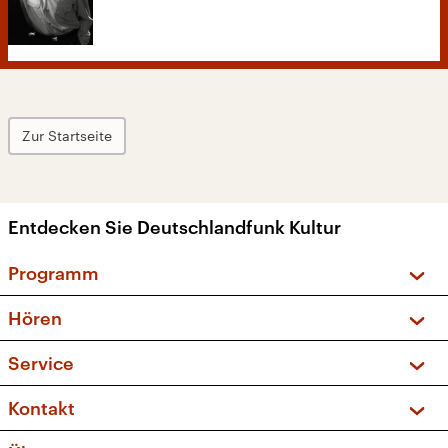
Zur Startseite
Entdecken Sie Deutschlandfunk Kultur
Programm
Vorschau und Rückschau
Hören
Sendungen und Podcasts
Livestream
Service
Musikliste
Frequenzen (UKW + DAB+)
FAQ
Kontakt
Kakadu – Das Kinderprogramm
Apps
Archiv
Hörerservice