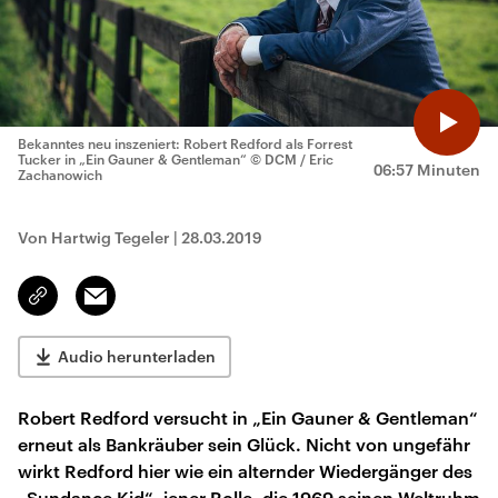
Bekanntes neu inszeniert: Robert Redford als Forrest
Tucker in „Ein Gauner & Gentleman“
© DCM / Eric
06:57 Minuten
Zachanowich
Von Hartwig Tegeler
|
28.03.2019
Email
Link
kopieren/teilen
Audio herunterladen
Robert Redford versucht in „Ein Gauner & Gentleman“
erneut als Bankräuber sein Glück. Nicht von ungefähr
wirkt Redford hier wie ein alternder Wiedergänger des
„Sundance Kid“, jener Rolle, die 1969 seinen Weltruhm