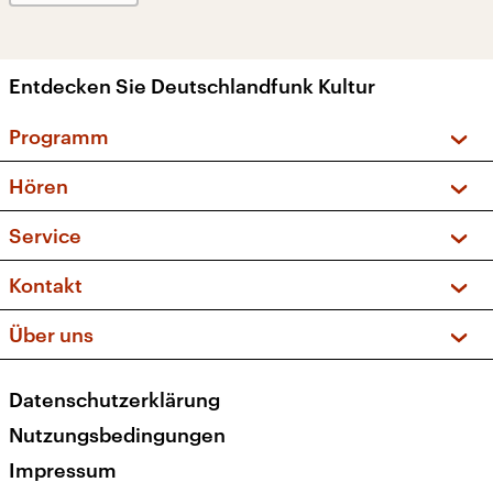
Entdecken Sie Deutschlandfunk Kultur
Programm
Vorschau und Rückschau
Hören
Sendungen und Podcasts
Livestream
Service
Musikliste
Frequenzen (UKW + DAB+)
FAQ
Kontakt
Kakadu – Das Kinderprogramm
Apps
Archiv
Hörerservice
Über uns
Newsletter
Social Media
Deutschlandradio
RSS
Datenschutzerklärung
Presse
Veranstaltungen
Nutzungsbedingungen
Karriere
Impressum
Transparenz