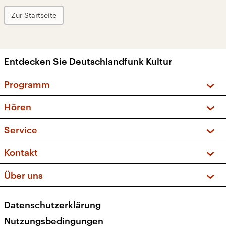
Zur Startseite
Entdecken Sie Deutschlandfunk Kultur
Programm
Vorschau und Rückschau
Hören
Sendungen und Podcasts
Livestream
Service
Musikliste
Frequenzen (UKW + DAB+)
FAQ
Kontakt
Kakadu – Das Kinderprogramm
Apps
Archiv
Hörerservice
Über uns
Newsletter
Social Media
Deutschlandradio
RSS
Datenschutzerklärung
Presse
Veranstaltungen
Nutzungsbedingungen