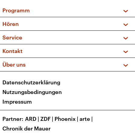
Programm
Vorschau und Rückschau
Hören
Sendungen und Podcasts
Livestream
Service
Musikliste
Frequenzen (UKW + DAB+)
FAQ
Kontakt
Kakadu – Das Kinderprogramm
Apps
Archiv
Hörerservice
Über uns
Newsletter
Social Media
Deutschlandradio
RSS
Datenschutzerklärung
Presse
Veranstaltungen
Nutzungsbedingungen
Karriere
Impressum
Transparenz
Korrekturen und Richtigstellungen
Partner
ARD
|
ZDF
|
Phoenix
|
arte
|
Barrierefreiheit
Chronik der Mauer