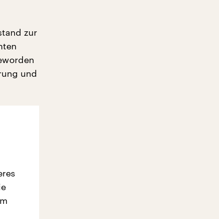
stand zur
hten
geworden
erung und
eres
ie
em