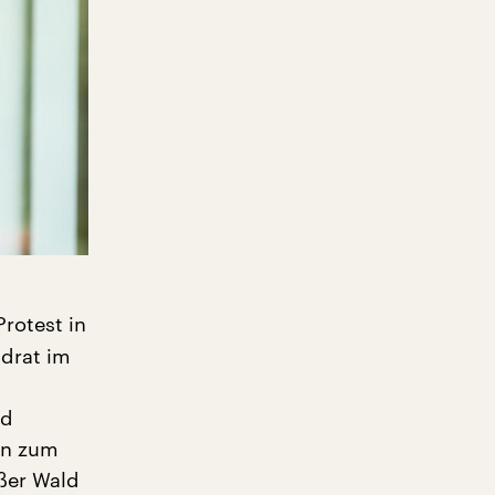
rotest in
ndrat im
nd
len zum
ßer Wald