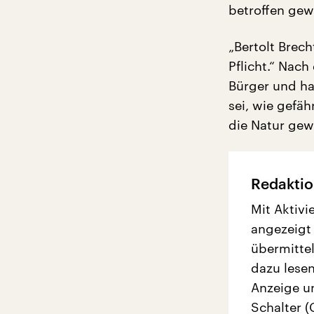
betroffen gew
„Bertolt Brec
Pflicht.“ Nac
Bürger und ha
sei, wie gefä
die Natur gew
Redaktio
Mit Aktivi
angezeigt
übermittel
dazu lesen
Anzeige u
Schalter (