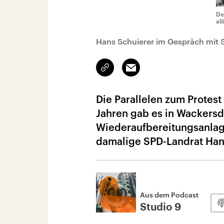
De
al
Hans Schuierer im Gespräch mit
Link
Email
kopieren/teilen
Die Parallelen zum Protes
Jahren gab es in Wackers
Wiederaufbereitungsanlage
damalige SPD-Landrat Han
Aus dem Podcast
Studio 9