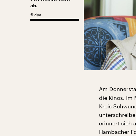
ab.
©
dpa
Am Donnerst
die Kinos. Im 
Kreis Schwand
unterschreiben
erinnert sich 
Hambacher For