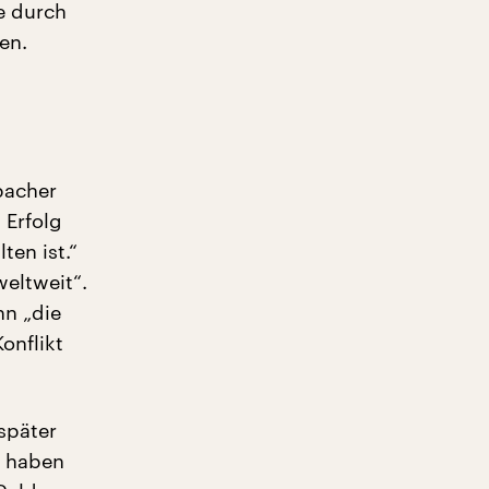
e durch
en.
bacher
 Erfolg
en ist.“
weltweit“.
hn „die
onflikt
später
t haben