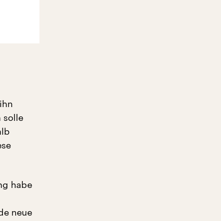
ihn
 solle
alb
ese
ung habe
nde neue