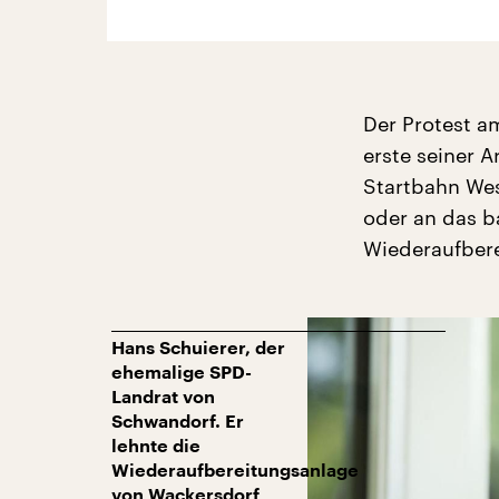
Der Protest a
erste seiner 
Startbahn Wes
oder an das b
Wiederaufbere
Hans Schuierer, der
ehemalige SPD-
Landrat von
Schwandorf. Er
lehnte die
Wiederaufbereitungsanlage
von Wackersdorf