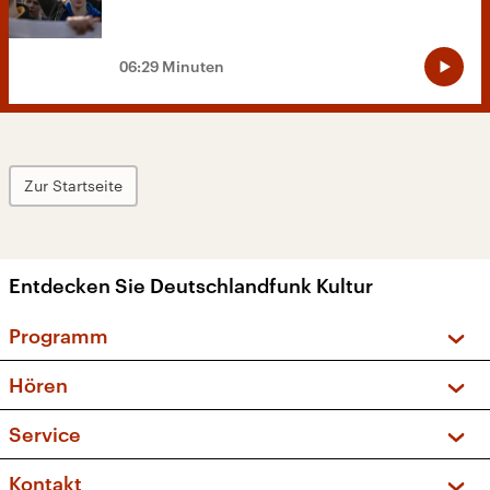
06:29 Minuten
Zur Startseite
Entdecken Sie Deutschlandfunk Kultur
Programm
Vorschau und Rückschau
Hören
Sendungen und Podcasts
Livestream
Service
Musikliste
Frequenzen (UKW + DAB+)
FAQ
Kontakt
Kakadu – Das Kinderprogramm