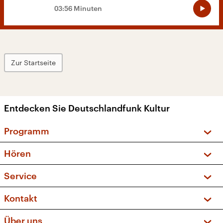
03:56 Minuten
Zur Startseite
Entdecken Sie Deutschlandfunk Kultur
Programm
Vorschau und Rückschau
Hören
Sendungen und Podcasts
Livestream
Service
Musikliste
Frequenzen (UKW + DAB+)
FAQ
Kontakt
Kakadu – Das Kinderprogramm
Apps
Archiv
Hörerservice
Über uns