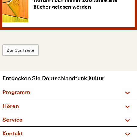
Warum noch immer 200 Jahre alte
Bücher gelesen werden
Zur Startseite
Entdecken Sie Deutschlandfunk Kultur
Programm
Vorschau und Rückschau
Hören
Sendungen und Podcasts
Livestream
Service
Musikliste
Frequenzen (UKW + DAB+)
FAQ
Kontakt
Kakadu – Das Kinderprogramm