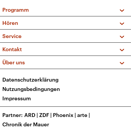
Programm
Vorschau und Rückschau
Hören
Sendungen und Podcasts
Livestream
Service
Musikliste
Frequenzen (UKW + DAB+)
FAQ
Kontakt
Kakadu – Das Kinderprogramm
Apps
Archiv
Hörerservice
Über uns
Newsletter
Social Media
Deutschlandradio
RSS
Datenschutzerklärung
Presse
Veranstaltungen
Nutzungsbedingungen
Karriere
Impressum
Transparenz
Korrekturen und Richtigstellungen
Partner
ARD
|
ZDF
|
Phoenix
|
arte
|
Barrierefreiheit
Chronik der Mauer