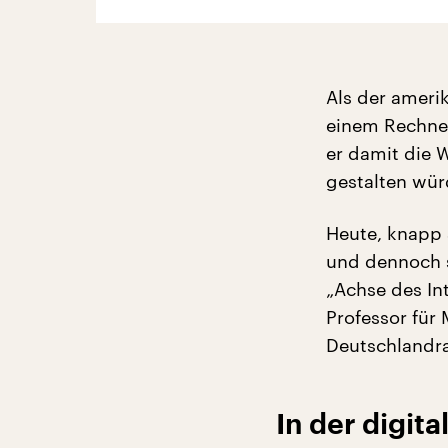
Als der ameri
einem Rechner
er damit die 
gestalten wür
Heute, knapp 
und dennoch se
„Achse des In
Professor für
Deutschlandra
In der digita