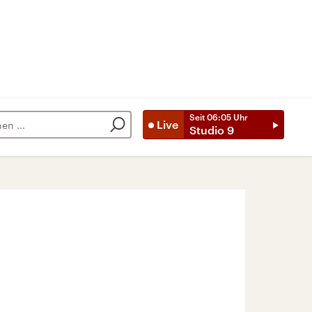
Seit
06:05
Uhr
Live
Studio 9