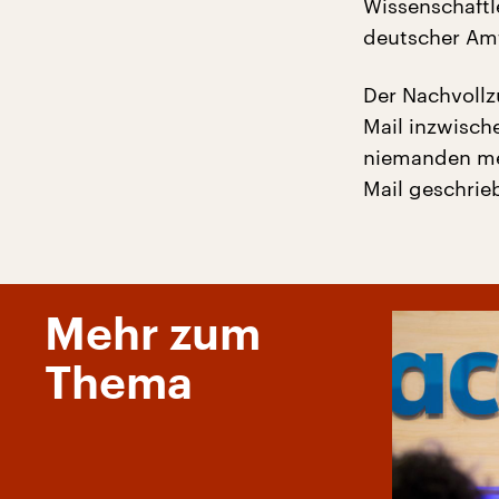
Wissenschaftle
deutscher Amt
Der Nachvollz
Mail inzwisch
niemanden meh
Mail geschrie
Mehr zum
Thema