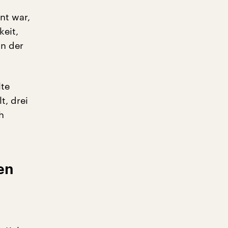
nt war,
keit,
in der
lte
t, drei
h
en