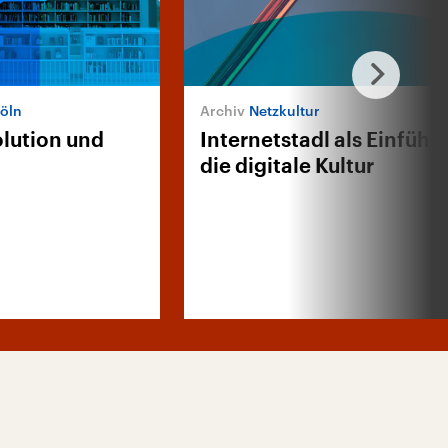
Köln
Netzkultur
olution und
Internetstadl als Einführ
die digitale Kultur