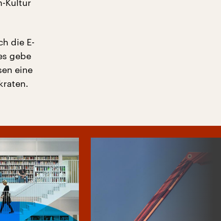
n-Kultur
h die E-
es gebe
sen eine
kraten.