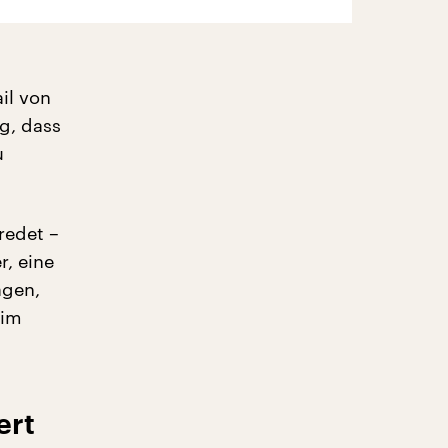
il von
g, dass
u
redet –
r, eine
agen,
 im
ert