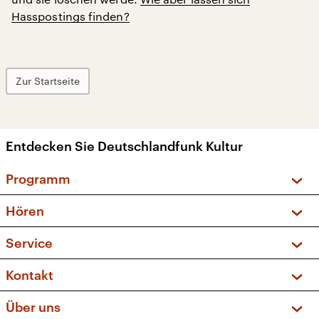
Hasspostings finden?
Zur Startseite
Entdecken Sie Deutschlandfunk Kultur
Programm
Vorschau und Rückschau
Hören
Sendungen und Podcasts
Livestream
Service
Musikliste
Frequenzen (UKW + DAB+)
FAQ
Kontakt
Kakadu – Das Kinderprogramm
Apps
Archiv
Hörerservice
Über uns
Newsletter