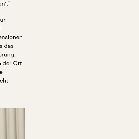
n‘.“
für
d
zensionen
s das
erung,
e der Ort
e
cht