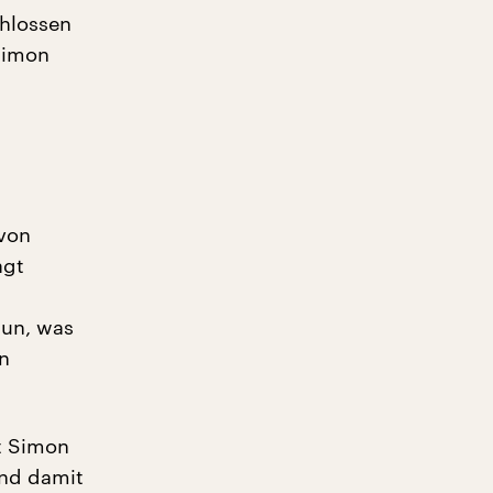
chlossen
Simon
von
agt
tun, was
en
nt Simon
und damit