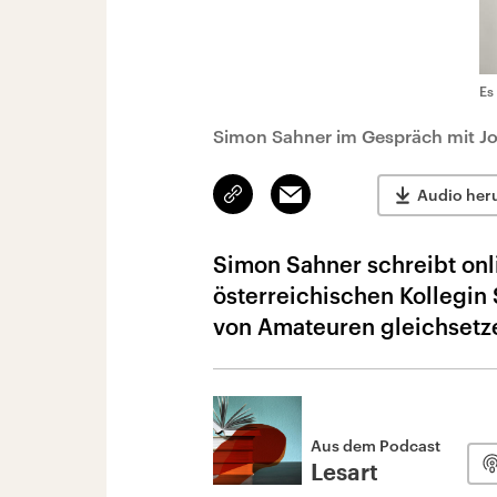
Es
Simon Sahner im Gespräch mit Jo
Link
Email
Audio her
kopieren/teilen
Simon Sahner schreibt onli
österreichischen Kollegin Si
von Amateuren gleichsetze.
Aus dem Podcast
Lesart