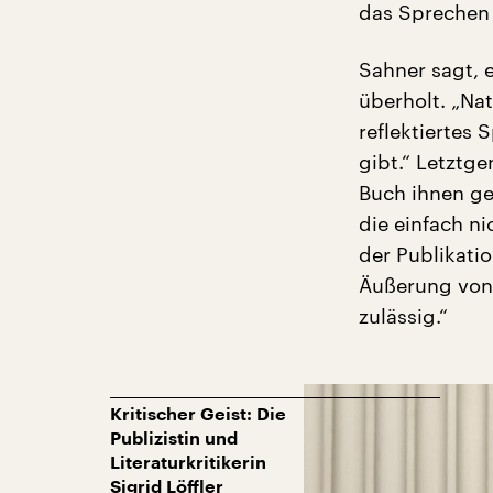
das Sprechen u
Sahner sagt, 
überholt. „Nat
reflektiertes
gibt.“ Letztg
Buch ihnen ge
die einfach ni
der Publikatio
Äußerung von 
zulässig.“
Kritischer Geist: Die
Publizistin und
Literaturkritikerin
Sigrid Löffler