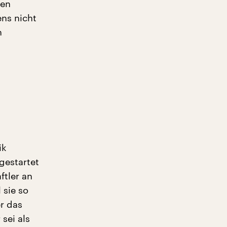
ven
ens nicht
n
ik
 gestartet
ftler an
 sie so
er das
sei als