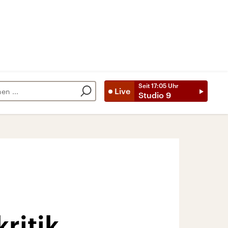
Seit
17:05
Uhr
Live
Studio 9
ritik