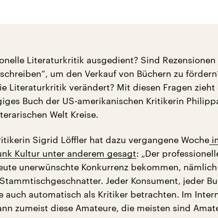
ionelle Literaturkritik ausgedient? Sind Rezensionen
chreiben“, um den Verkauf von Büchern zu fördern
ie Literaturkritik verändert? Mit diesen Fragen zieht
giges Buch der US-amerikanischen Kritikerin Philip
iterarischen Welt Kreise.
ritikerin Sigrid Löffler hat dazu vergangene Woche
i
nk Kultur unter anderem gesagt
: „Der professionell
heute unerwünschte Konkurrenz bekommen, nämlich
 Stammtischgeschnatter. Jeder Konsument, jeder B
e auch automatisch als Kritiker betrachten. Im Inter
nn zumeist diese Amateure, die meisten sind Amat