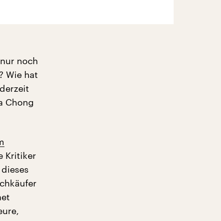
 nur noch
? Wie hat
 derzeit
pa Chong
m
e Kritiker
 dieses
uchkäufer
net
eure,