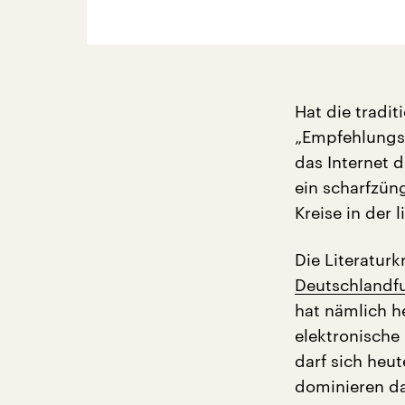
Hat die tradit
„Empfehlungss
das Internet d
ein scharfzün
Kreise in der l
Die Literaturk
Deutschlandfu
hat nämlich 
elektronische
darf sich heut
dominieren da