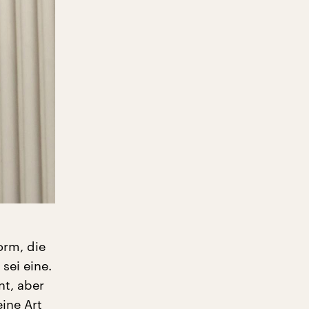
orm, die
sei eine.
nt, aber
eine Art