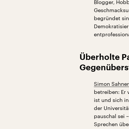
Blogger, Hobby
Geschmacksurt
begründet sin
Demokratisieru
entprofessiona
Überholte P
Gegenübers
Simon Sahner
betreiben: Er 
ist und sich i
der Universität
pauschal sei –
Sprechen über