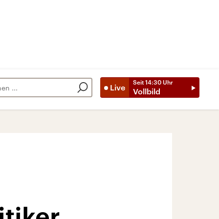
Seit
14:30
Uhr
Live
Vollbild
itiker