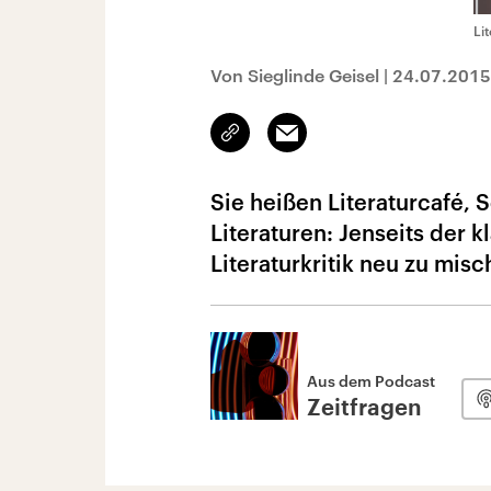
Li
Von Sieglinde Geisel
|
24.07.2015
Link
Email
kopieren/teilen
Sie heißen Literaturcafé, 
Literaturen: Jenseits der k
Literaturkritik neu zu misc
Aus dem Podcast
Zeitfragen