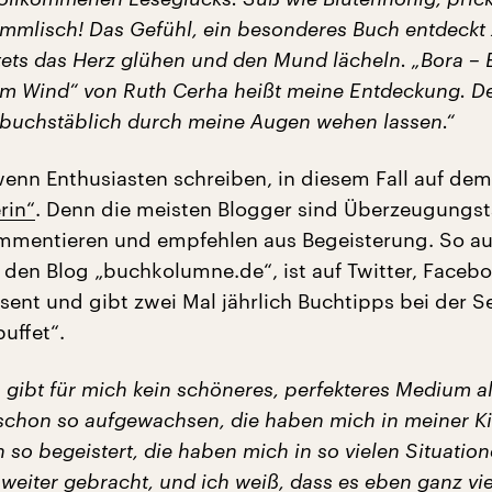
immlisch! Das Gefühl, ein besonderes Buch entdeckt
tets das Herz glühen und den Mund lächeln. „Bora – 
m Wind“ von Ruth Cerha heißt meine Entdeckung. 
 buchstäblich durch meine Augen wehen lassen.“
 wenn Enthusiasten schreiben, in diesem Fall auf de
rin“
. Denn die meisten Blogger sind Überzeugungstä
mmentieren und empfehlen aus Begeisterung. So au
rt den Blog „buchkolumne.de“, ist auf Twitter, Faceb
sent und gibt zwei Mal jährlich Buchtipps bei der 
uffet“.
 gibt für mich kein schöneres, perfekteres Medium a
 schon so aufgewachsen, die haben mich in meiner Ki
h so begeistert, die haben mich in so vielen Situatio
 weiter gebracht, und ich weiß, dass es eben ganz vi