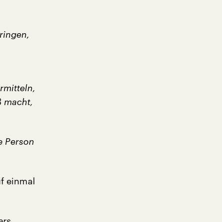
ringen,
rmitteln,
ß macht,
e Person
f einmal
ers