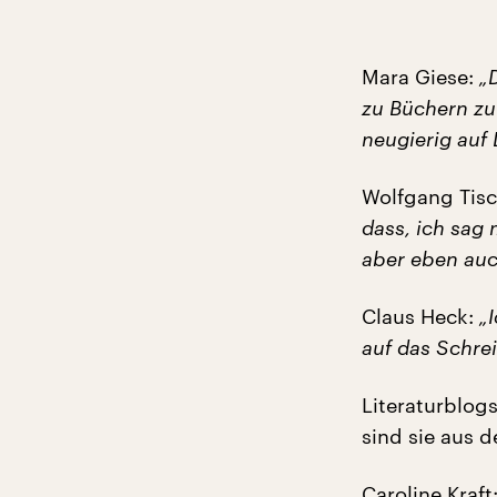
Mara Giese:
„
zu Büchern zu 
neugierig auf 
Wolfgang Tis
dass, ich sag 
aber eben auch
Claus Heck:
„
auf das Schrei
Literaturblog
sind sie aus 
Caroline Kraft