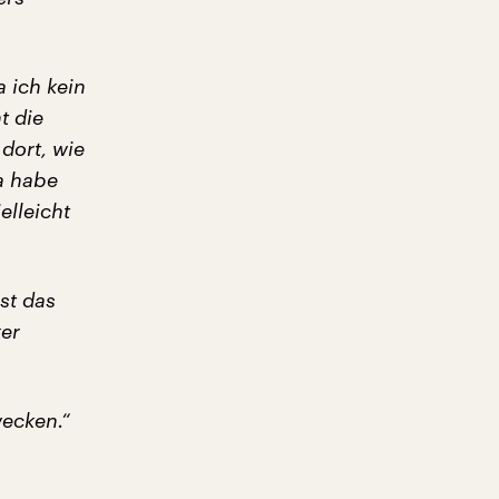
 ich kein
t die
dort, wie
a habe
elleicht
st das
er
wecken.“