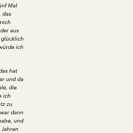
ünf Mal
, das
 mich
 der aus
glücklich
würde ich
das hat
war und da
le, die
 ich
tz zu
 war dann
 habe, und
r Jahren