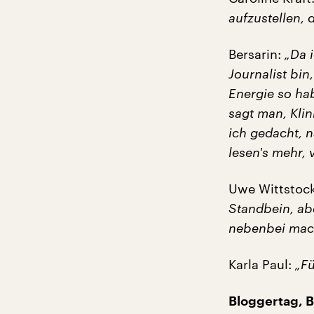
aufzustellen, d
Bersarin:
„Da i
Journalist bin
Energie so ha
sagt man, Kli
ich gedacht, na
lesen's mehr, v
Uwe Wittstoc
Standbein, ab
nebenbei mach
Karla Paul:
„Fü
Bloggertag, 