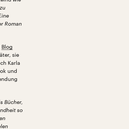
 zu
Eine
Der Roman
m
Blog
ter, sie
ch Karla
ook und
Sendung
ls Bücher,
ndheit so
nen
elen