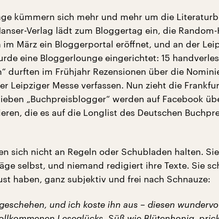
age kümmern sich mehr und mehr um die Literaturb
Hanser-Verlag lädt zum Bloggertag ein, die Random
 im März ein Bloggerportal eröffnet, und an der Lei
de eine Bloggerlounge eingerichtet: 15 handverle
“ durften im Frühjahr Rezensionen über die Nomini
er Leipziger Messe verfassen. Nun zieht die Frankfur
ieben „Buchpreisblogger“ werden auf Facebook übe
ieren, die es auf die Longlist des Deutschen Buchpre
n sich nicht an Regeln oder Schubladen halten. Si
räge selbst, und niemand redigiert ihre Texte. Sie sc
ust haben, ganz subjektiv und frei nach Schnauze:
 geschehen, und ich koste ihn aus – diesen wundervo
llkommenen Leseglücks. Süß wie Blütenhonig, prick