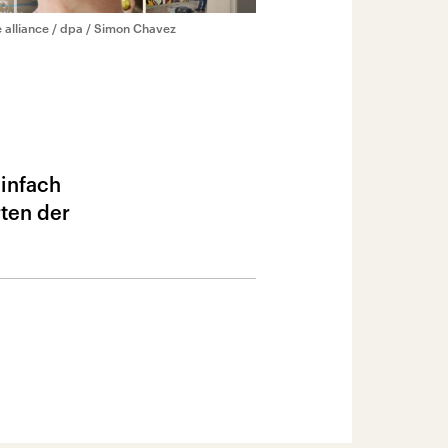
e alliance / dpa / Simon Chavez
einfach
rten der