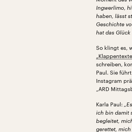
Ingwerlimo, h
haben, lässt s
Geschichte vo
hat das Glück
So klingt es,
„Klappentexte
schreiben, ko
Paul. Sie füh
Instagram prä
„ARD Mittagsb
Karla Paul:
„Es
ich bin damit
begleitet, mic
gerettet, mich