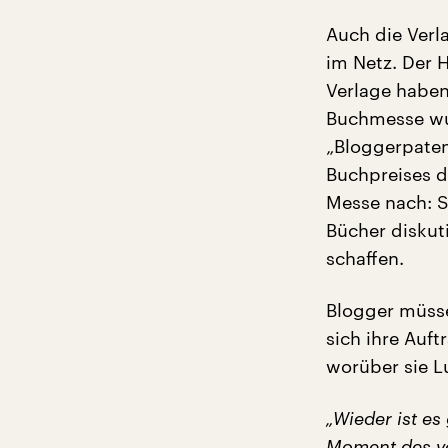
Auch die Verl
im Netz. Der 
Verlage haben
Buchmesse wur
„Bloggerpaten
Buchpreises d
Messe nach: S
Bücher diskut
schaffen.
Blogger müsse
sich ihre Auft
worüber sie L
„Wieder ist es
Moment des vo