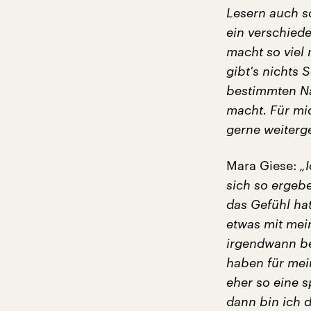
Lesern auch s
ein verschiede
macht so viel 
gibt's nichts 
bestimmten Na
macht. Für mi
gerne weiterg
Mara Giese:
„
sich so ergebe
das Gefühl hat
etwas mit me
irgendwann be
haben für mei
eher so eine 
dann bin ich d