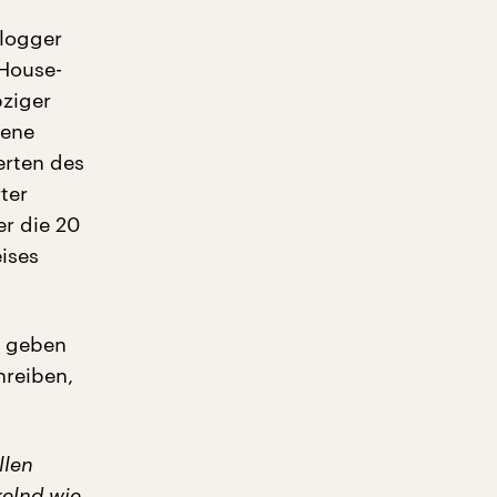
logger
-House-
pziger
sene
erten des
ter
r die 20
ises
e geben
hreiben,
llen
elnd wie