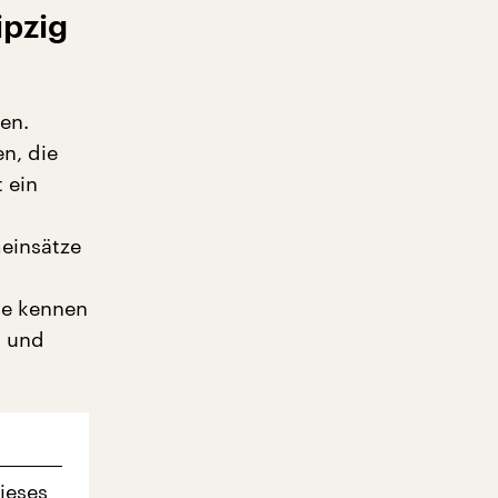
ipzig
en.
n, die
 ein
meinsätze
ie kennen
S und
ieses