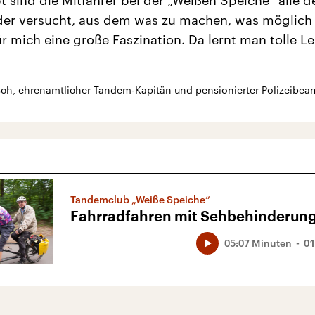
 sind die Mitfahrer bei der „Weißen Speiche“ alle d
er versucht, aus dem was zu machen, was möglich i
ür mich eine große Faszination. Da lernt man tolle L
sch, ehrenamtlicher Tandem-Kapitän und pensionierter Polizeibea
Tandemclub „Weiße Speiche“
Fahrradfahren mit Sehbehinderun
05:07 Minuten
01