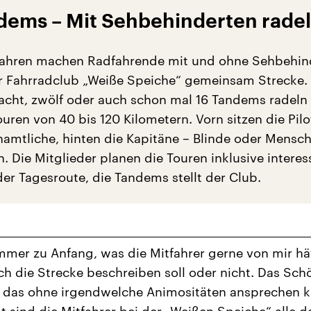
ndems –
Mit Sehbehinderten rade
 Jahren machen Radfahrende mit und ohne Sehbehi
 Fahrradclub „Weiße Speiche“ gemeinsam Strecke. 
cht, zwölf oder auch schon mal 16 Tandems radeln 
ren von 40 bis 120 Kilometern. Vorn sitzen die Pilo
amtliche, hinten die Kapitäne – Blinde oder Mensch
. Die Mitglieder planen die Touren inklusive interes
der Tagesroute, die Tandems stellt der Club.
immer zu Anfang, was die Mitfahrer gerne von mir hä
ich die Strecke beschreiben soll oder nicht. Das Schö
 das ohne irgendwelche Animositäten ansprechen k