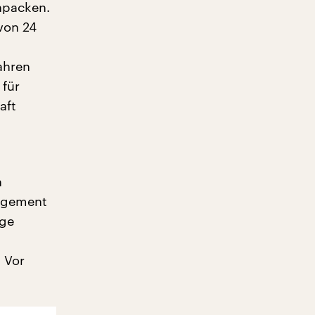
npacken.
von 24
ahren
 für
aft
n
gagement
nge
. Vor