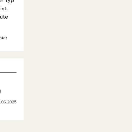
er Typ
st.
eute
mter
g
.06.2025