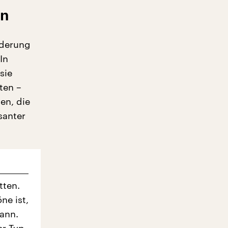
ln
nderung
In
sie
ten –
en, die
santer
tten.
ne ist,
ann.