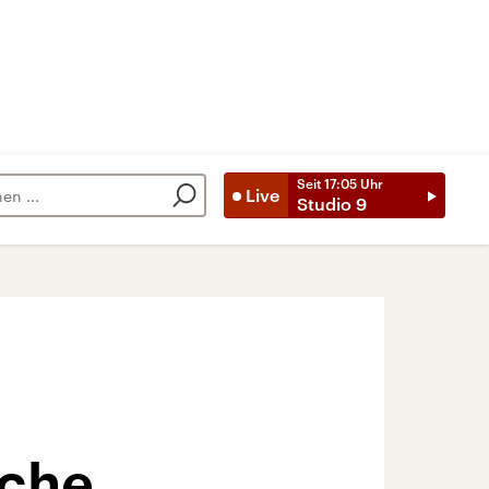
Seit
17:05
Uhr
Live
Studio 9
ache