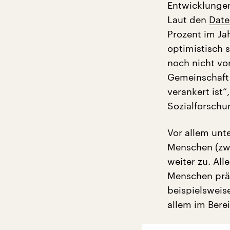
Entwicklungen
Laut den
Date
Prozent im Jah
optimistisch 
noch nicht vor
Gemeinschaft 
verankert ist“
Sozialforschu
Vor allem unt
Menschen (zwi
weiter zu. All
Menschen präf
beispielsweise
allem im Bere