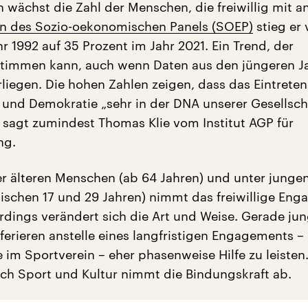
 wächst die Zahl der Menschen, die freiwillig mit a
n des Sozio-oekonomischen Panels (SOEP)
stieg er 
r 1992 auf 35 Prozent im Jahr 2021. Ein Trend, der
stimmen kann, auch wenn Daten aus den jüngeren J
liegen. Die hohen Zahlen zeigen, dass das Eintreten
und Demokratie „sehr in der DNA unserer Gesellsch
, sagt zumindest Thomas Klie vom Institut AGP für
ng.
er älteren Menschen (ab 64 Jahren) und unter junge
schen 17 und 29 Jahren) nimmt das freiwillige En
erdings verändert sich die Art und Weise. Gerade ju
erieren anstelle eines langfristigen Engagements –
 im Sportverein – eher phasenweise Hilfe zu leisten
ich Sport und Kultur nimmt die Bindungskraft ab.