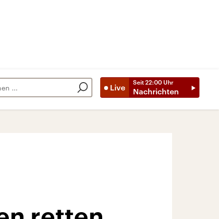
Seit
22:00
Uhr
Live
Nachrichten
n retten