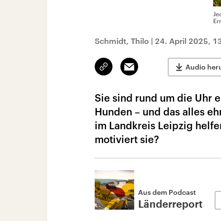
Je
Ern
Schmidt, Thilo
|
24. April 2025, 1
Link
Email
Audio her
kopieren/teilen
Sie sind rund um die Uhr e
Hunden – und das alles eh
im Landkreis Leipzig helf
motiviert sie?
Aus dem Podcast
Länderreport