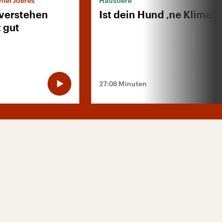
iel Joeres
Haustiere
verstehen
Ist dein Hund ‚ne Klimas
 gut
27:08 Minuten