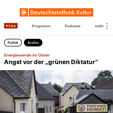
Live
Programm
Podcasts
Politik
Archiv
Energiewende im Osten
Angst vor der „grünen Diktatur“