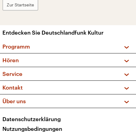
Zur Startseite
Entdecken Sie Deutschlandfunk Kultur
Programm
Vorschau und Rückschau
Hören
Sendungen und Podcasts
Livestream
Service
Musikliste
Frequenzen (UKW + DAB+)
FAQ
Kontakt
Kakadu – Das Kinderprogramm
Apps
Archiv
Hörerservice
Über uns
Newsletter
Social Media
Deutschlandradio
RSS
Datenschutzerklärung
Presse
Veranstaltungen
Nutzungsbedingungen
Karriere