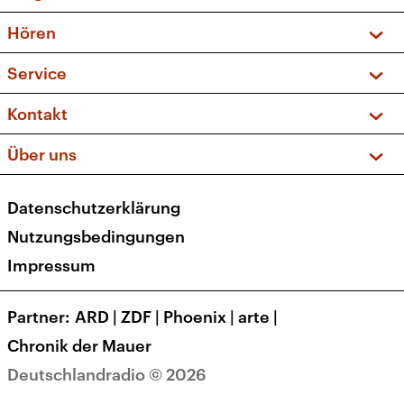
Vorschau und Rückschau
Hören
Sendungen und Podcasts
Livestream
Service
Musikliste
Frequenzen (UKW + DAB+)
FAQ
Kontakt
Kakadu – Das Kinderprogramm
Apps
Archiv
Hörerservice
Über uns
Newsletter
Social Media
Deutschlandradio
RSS
Datenschutzerklärung
Presse
Veranstaltungen
Nutzungsbedingungen
Karriere
Impressum
Transparenz
Korrekturen und Richtigstellungen
Partner
ARD
|
ZDF
|
Phoenix
|
arte
|
Barrierefreiheit
Chronik der Mauer
Deutschlandradio © 2026