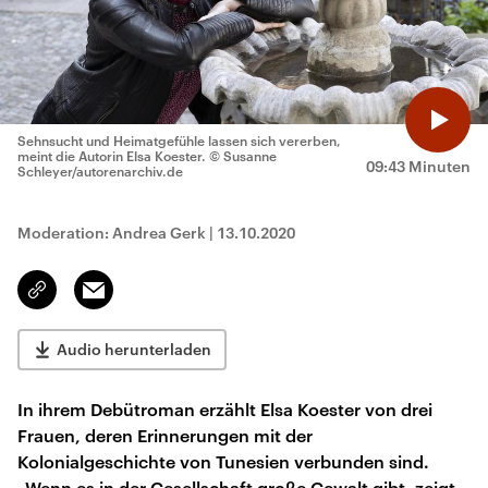
Sehnsucht und Heimatgefühle lassen sich vererben,
meint die Autorin Elsa Koester.
© Susanne
09:43 Minuten
Schleyer/autorenarchiv.de
Moderation: Andrea Gerk
|
13.10.2020
Email
Link
kopieren/teilen
Audio herunterladen
In ihrem Debütroman erzählt Elsa Koester von drei
Frauen, deren Erinnerungen mit der
Kolonialgeschichte von Tunesien verbunden sind.
„Wenn es in der Gesellschaft große Gewalt gibt, zeigt