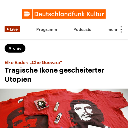
Live
Programm
Podcasts
Archiv
Elke Bader: „Che Guevara“
Tragische Ikone gescheiterter
Utopien