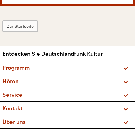
Zur Startseite
Entdecken Sie Deutschlandfunk Kultur
Programm
Vorschau und Rückschau
Hören
Sendungen und Podcasts
Livestream
Service
Musikliste
Frequenzen (UKW + DAB+)
FAQ
Kontakt
Kakadu – Das Kinderprogramm
Apps
Archiv
Hörerservice
Über uns
Newsletter
Social Media
Deutschlandradio
RSS