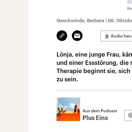
Ei
Geschwinde, Barbara
|
06. Oktob
Link
Email
Audio her
kopieren/teilen
Lönja, eine junge Frau, k
und einer Essstörung, die s
Therapie beginnt sie, sich 
zu sein.
Aus dem Podcast
Plus Eins