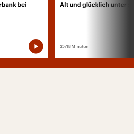
örbank bei
Alt und glücklich unter s
35:18 Minuten