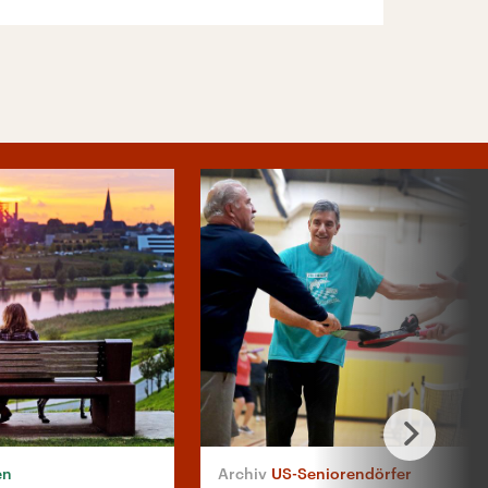
en
US-Seniorendörfer