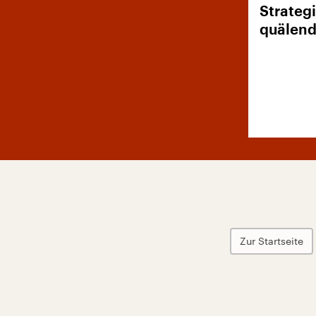
Strateg
quälend
Zur Startseite