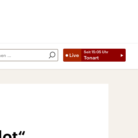
Seit
15:05
Uhr
Live
Tonart
lot“