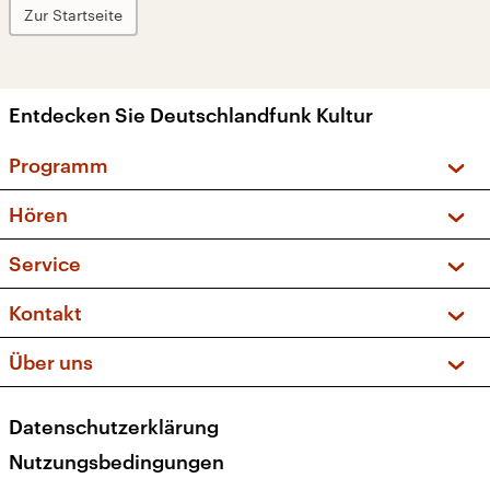
Zur Startseite
Entdecken Sie Deutschlandfunk Kultur
Programm
Vorschau und Rückschau
Hören
Sendungen und Podcasts
Livestream
Service
Musikliste
Frequenzen (UKW + DAB+)
FAQ
Kontakt
Kakadu – Das Kinderprogramm
Apps
Archiv
Hörerservice
Über uns
Newsletter
Social Media
Deutschlandradio
RSS
Datenschutzerklärung
Presse
Veranstaltungen
Nutzungsbedingungen
Karriere