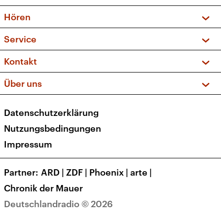
Vorschau und Rückschau
Hören
Sendungen und Podcasts
Livestream
Service
Musikliste
Frequenzen (UKW + DAB+)
FAQ
Kontakt
Kakadu – Das Kinderprogramm
Apps
Archiv
Hörerservice
Über uns
Newsletter
Social Media
Deutschlandradio
RSS
Datenschutzerklärung
Presse
Veranstaltungen
Nutzungsbedingungen
Karriere
Impressum
Transparenz
Korrekturen und Richtigstellungen
Partner
ARD
|
ZDF
|
Phoenix
|
arte
|
Barrierefreiheit
Chronik der Mauer
Deutschlandradio © 2026