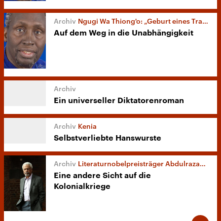
Ngugi Wa Thiong'o: „Geburt eines Traumwebers“
Auf dem Weg in die Unabhängigkeit
Ein universeller Diktatorenroman
Kenia
Selbstverliebte Hanswurste
Literaturnobelpreisträger Abdulrazak Gurnah
Eine andere Sicht auf die
Kolonialkriege