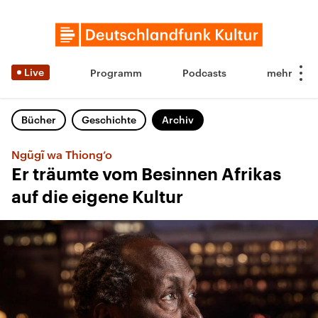
Live
Programm
Podcasts
Bücher
Geschichte
Archiv
Ngũgĩ wa Thiong’o
Er träumte vom Besinnen Afrikas
auf die eigene Kultur