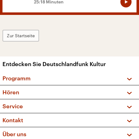
25:18 Minuten
Zur Startseite
Entdecken Sie Deutschlandfunk Kultur
Programm
Vorschau und Rückschau
Hören
Sendungen und Podcasts
Livestream
Service
Musikliste
Frequenzen (UKW + DAB+)
FAQ
Kontakt
Kakadu – Das Kinderprogramm
Apps
Archiv
Hörerservice
Über uns
Newsletter