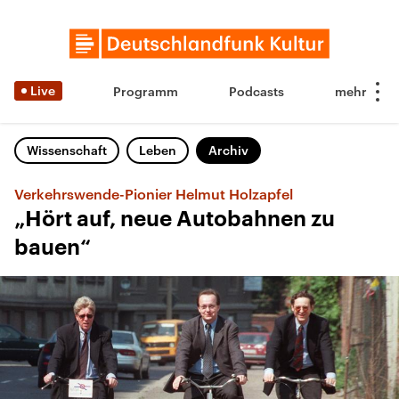
Live
Programm
Podcasts
Wissenschaft
Leben
Archiv
Verkehrswende-Pionier Helmut Holzapfel
„Hört auf, neue Autobahnen zu
bauen“