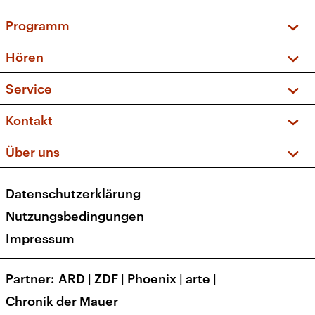
Programm
Vorschau und Rückschau
Hören
Sendungen und Podcasts
Livestream
Service
Musikliste
Frequenzen (UKW + DAB+)
FAQ
Kontakt
Kakadu – Das Kinderprogramm
Apps
Archiv
Hörerservice
Über uns
Newsletter
Social Media
Deutschlandradio
RSS
Datenschutzerklärung
Presse
Veranstaltungen
Nutzungsbedingungen
Karriere
Impressum
Transparenz
Korrekturen und Richtigstellungen
Partner
ARD
|
ZDF
|
Phoenix
|
arte
|
Barrierefreiheit
Chronik der Mauer