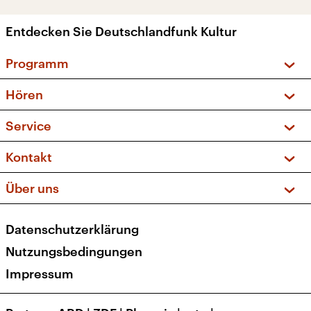
Entdecken Sie Deutschlandfunk Kultur
Programm
Vorschau und Rückschau
Hören
Sendungen und Podcasts
Livestream
Service
Musikliste
Frequenzen (UKW + DAB+)
FAQ
Kontakt
Kakadu – Das Kinderprogramm
Apps
Archiv
Hörerservice
Über uns
Newsletter
Social Media
Deutschlandradio
RSS
Datenschutzerklärung
Presse
Veranstaltungen
Nutzungsbedingungen
Karriere
Impressum
Transparenz
Korrekturen und Richtigstellungen