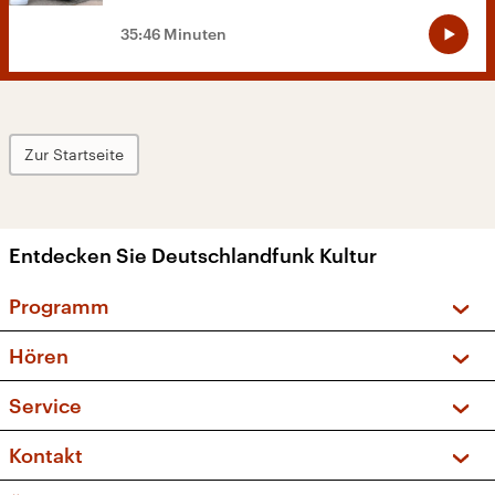
35:46 Minuten
Zur Startseite
Entdecken Sie Deutschlandfunk Kultur
Programm
Vorschau und Rückschau
Hören
Sendungen und Podcasts
Livestream
Service
Musikliste
Frequenzen (UKW + DAB+)
FAQ
Kontakt
Kakadu – Das Kinderprogramm
Apps
Archiv