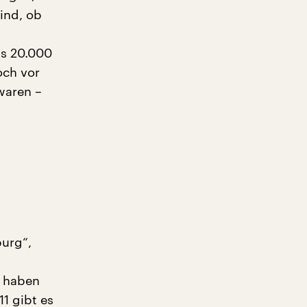
ind, ob
ls 20.000
och vor
lwaren –
burg“,
r haben
1 gibt es