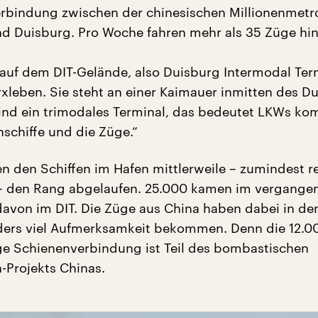
erbindung zwischen der chinesischen Millionenmetr
 Duisburg. Pro Woche fahren mehr als 35 Züge hin
r auf dem DIT-Gelände, also Duisburg Intermodal Ter
rxleben. Sie steht an einer Kaimauer inmitten des D
sind ein trimodales Terminal, das bedeutet LKWs k
nschiffe und die Züge.“
n den Schiffen im Hafen mittlerweile – zumindest r
– den Rang abgelaufen. 25.000 kamen im vergangen
 davon im DIT. Die Züge aus China haben dabei in den
ders viel Aufmerksamkeit bekommen. Denn die 12.0
ge Schienenverbindung ist Teil des bombastischen
-Projekts Chinas.