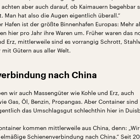
, achten aber auch darauf, ob Kaimauern begehbar s
. Man hat also die Augen eigentlich überall.“
r Hafen ist der größte Binnenhafen Europas: Mehr a
gen hier pro Jahr ihre Waren um. Früher waren das n
d Erz, mittlerweile sind es vorrangig Schrott, Stah
mit Gütern aus aller Welt.
verbindung nach China
ben wir auch Massengüter wie Kohle und Erz, auch
wie Gas, Öl, Benzin, Propangas. Aber Container sind
gentlich das Umschlagsgut schlechthin hier in Duis
Container kommen mittlerweile aus China, denn: „Wi
gelmäßige Schienenverbindung nach China.“ Seit 201