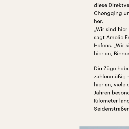
diese Direktv
Chongqing und
her.
„Wir sind hie
sagt Amelie E
Hafens. „Wir 
hier an, Binne
Die Züge habe
zahlenmäßig 
hier an, viele
Jahren beson
Kilometer lan
Seidenstraßen