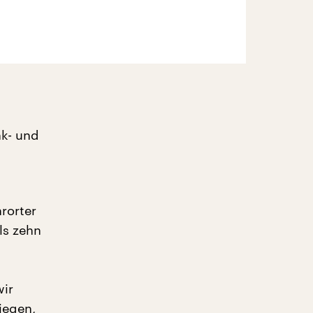
nk- und
rorter
als zehn
wir
iegen,