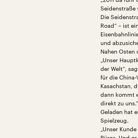
Seidenstraße 
Die Seidenstr
Road“ – ist ei
Eisenbahnlini
und abzusiche
Nahen Osten 
„Unser Hauptkl
der Welt“, sag
für die China
Kasachstan, d
dann kommt er
direkt zu uns.
Geladen hat er
Spielzeug.
„Unser Kunde 
Büros. Und es 