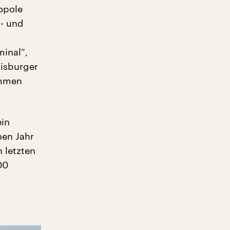
opole
- und
minal“,
uisburger
ommen
ein
en Jahr
 letzten
00