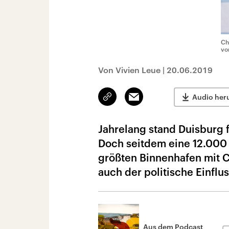
Ch
vo
Von Vivien Leue
|
20.06.2019
Link
Email
Audio her
kopieren/teilen
Jahrelang stand Duisburg 
Doch seitdem eine 12.000
größten Binnenhafen mit C
auch der politische Einflu
Aus dem Podcast