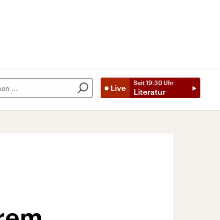
Seit
19:30
Uhr
Live
Literatur
erem