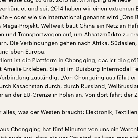
verkündet und seit 2014 haben wir einen extremen 
aße – oder wie sie international genannt wird „One B
n Mega-Projekt. Weltweit baut China ein Netz an Häf
en und Transportwegen auf, um Absatzmärkte zu er
rn. Die Verbindungen gehen nach Afrika, Südasien,
und eben Europa.
ient ist die Plattform in Chongqing, das ist die grö
t Amelie Erxleben. Sie ist im Duisburg Intermodal T
-Verbindung zuständig. „Von Chongqing aus fährt er 
urch Kasachstan durch, durch Russland, Weißrussl
 an der EU-Grenze in Polen an. Von dort fährt der 
“
 alles, was der Westen braucht: Elektronik, Textilien
aus Chongqing hat fünf Minuten von uns ein Waren
ist auch gut, dass die vor Ort sind, so kann man si