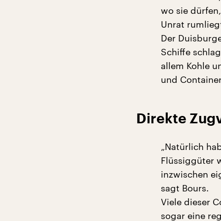
wo sie dürfen
Unrat rumliegt
Der Duisburge
Schiffe schla
allem Kohle un
und Container 
Direkte Zug
„Natürlich ha
Flüssiggüter 
inzwischen ei
sagt Bours.
Viele dieser 
sogar eine re