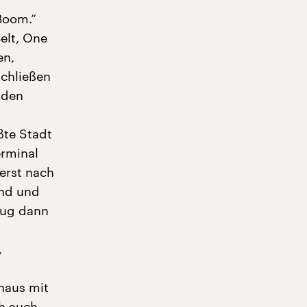
Boom.“
elt, One
en,
schließen
 den
ßte Stadt
erminal
erst nach
and und
Zug dann
,
haus mit
ch auch