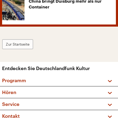
China bringt Duisburg mehr als nur
Container
Zur Startseite
Entdecken Sie Deutschlandfunk Kultur
Programm
Vorschau und Rückschau
Hören
Sendungen und Podcasts
Livestream
Service
Musikliste
Frequenzen (UKW + DAB+)
FAQ
Kontakt
Kakadu – Das Kinderprogramm