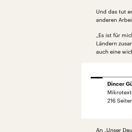
Und das tut e
anderen Arbeit
„Es ist für m
Ländern zusa
auch eine wich
Dincer G
Mikrotext
216 Seite
An „Unser Deu