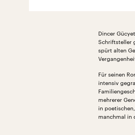
Dincer Gücyete
Schriftstelle
spürt alten G
Vergangenheit
Für seinen R
intensiv gegr
Familiengesch
mehrerer Gene
in poetischen,
manchmal in 