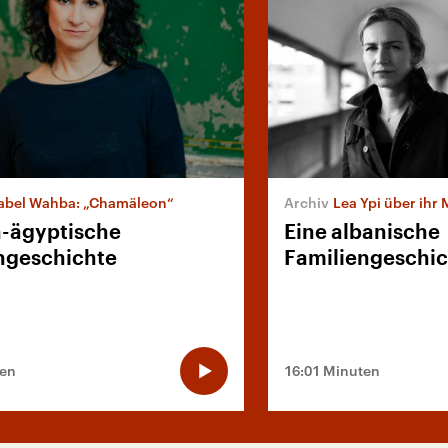
abel Wahba: „Chamäleon“
Lea Ypi über ihr
-ägyptische
Eine albanische
ngeschichte
Familiengeschi
ten
16:01 Minuten