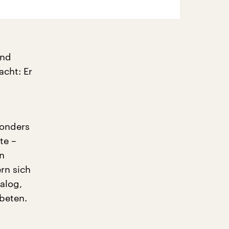
und
cht: Er
.
sonders
te –
en
rn sich
alog,
beten.