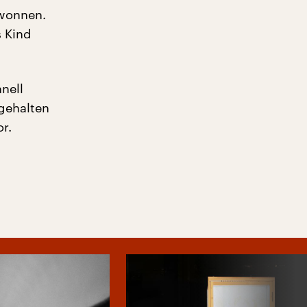
ewonnen.
s Kind
nell
ngehalten
r.