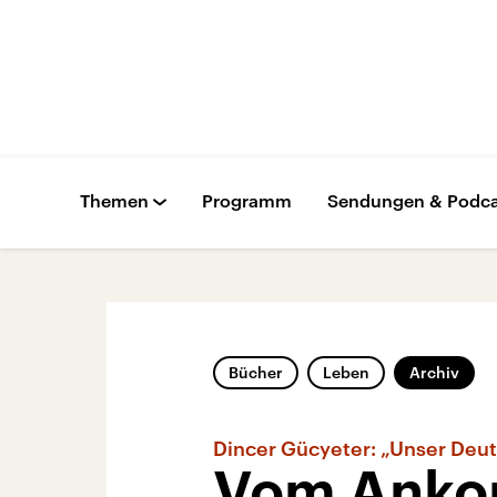
Themen
Programm
Sendungen & Podca
Bücher
Leben
Archiv
Dincer Gücyeter: „Unser De
Vom Anko