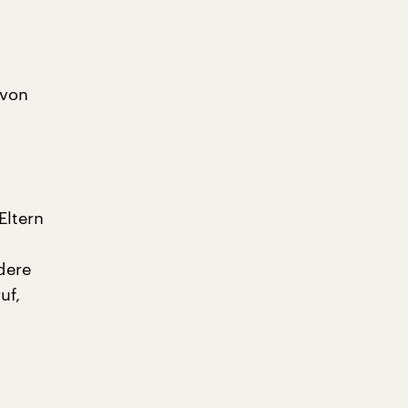
 von
Eltern
dere
uf,