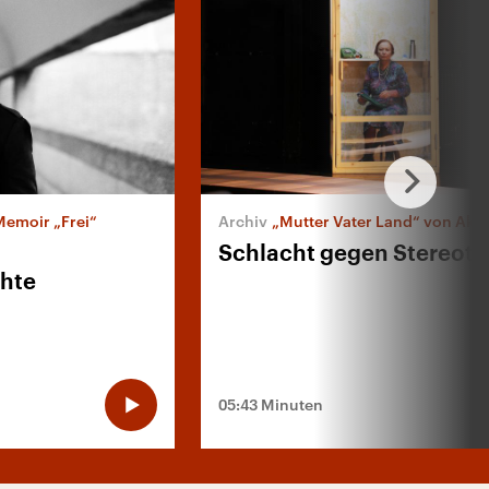
 Memoir „Frei“
„Mutter Vater Land“ von Akın Emanu
Schlacht gegen Stereot
chte
05:43 Minuten