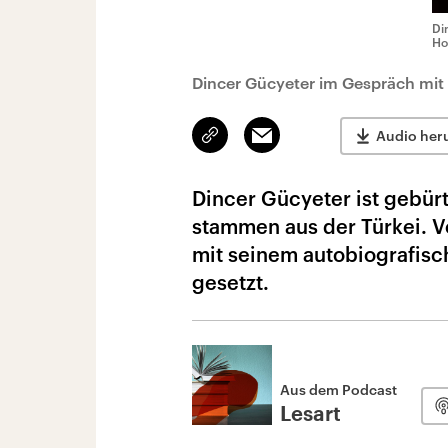
Di
Ho
Dincer Gücyeter im Gespräch mit
Link
Email
Audio her
kopieren/teilen
Dincer Gücyeter ist gebür
stammen aus der Türkei. Vo
mit seinem autobiografis
gesetzt.
Aus dem Podcast
Lesart