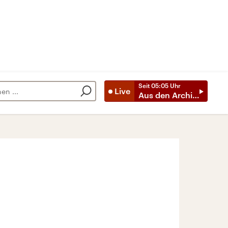
Seit
05:05
Uhr
Live
Aus den Archiven
n