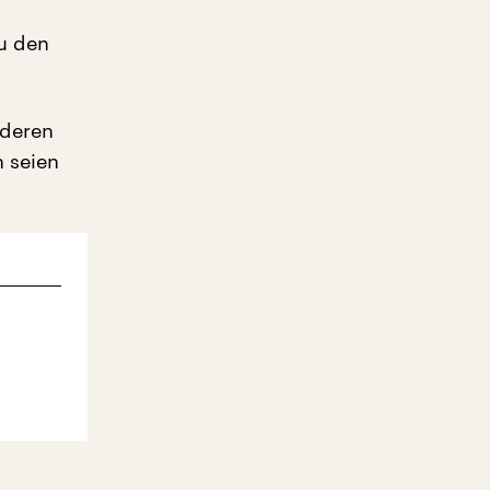
u den
nderen
 seien