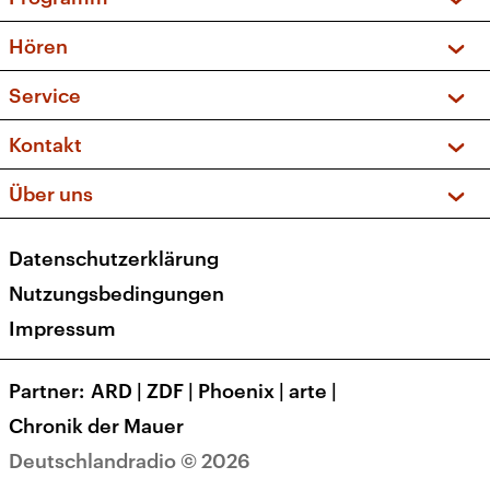
Vorschau und Rückschau
Hören
Sendungen und Podcasts
Livestream
Service
Musikliste
Frequenzen (UKW + DAB+)
FAQ
Kontakt
Kakadu – Das Kinderprogramm
Apps
Archiv
Hörerservice
Über uns
Newsletter
Social Media
Deutschlandradio
RSS
Datenschutzerklärung
Presse
Veranstaltungen
Nutzungsbedingungen
Karriere
Impressum
Transparenz
Korrekturen und Richtigstellungen
Partner
ARD
|
ZDF
|
Phoenix
|
arte
|
Barrierefreiheit
Chronik der Mauer
Deutschlandradio © 2026