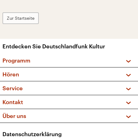
Zur Startseite
Entdecken Sie Deutschlandfunk Kultur
Programm
Vorschau und Rückschau
Hören
Sendungen und Podcasts
Livestream
Service
Musikliste
Frequenzen (UKW + DAB+)
FAQ
Kontakt
Kakadu – Das Kinderprogramm
Apps
Archiv
Hörerservice
Über uns
Newsletter
Social Media
Deutschlandradio
RSS
Datenschutzerklärung
Presse