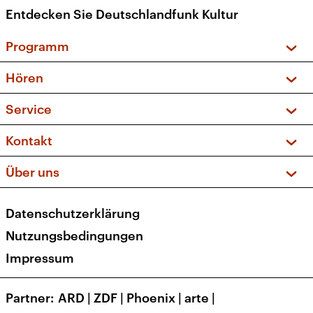
Entdecken Sie Deutschlandfunk Kultur
Programm
Vorschau und Rückschau
Hören
Sendungen und Podcasts
Livestream
Service
Musikliste
Frequenzen (UKW + DAB+)
FAQ
Kontakt
Kakadu – Das Kinderprogramm
Apps
Archiv
Hörerservice
Über uns
Newsletter
Social Media
Deutschlandradio
RSS
Datenschutzerklärung
Presse
Veranstaltungen
Nutzungsbedingungen
Karriere
Impressum
Transparenz
Korrekturen und Richtigstellungen
Partner
ARD
|
ZDF
|
Phoenix
|
arte
|
Barrierefreiheit