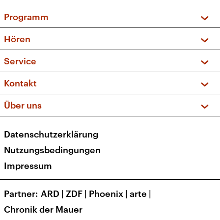
Programm
Vorschau und Rückschau
Hören
Sendungen und Podcasts
Livestream
Service
Musikliste
Frequenzen (UKW + DAB+)
FAQ
Kontakt
Kakadu – Das Kinderprogramm
Apps
Archiv
Hörerservice
Über uns
Newsletter
Social Media
Deutschlandradio
RSS
Datenschutzerklärung
Presse
Veranstaltungen
Nutzungsbedingungen
Karriere
Impressum
Transparenz
Korrekturen und Richtigstellungen
Partner
ARD
|
ZDF
|
Phoenix
|
arte
|
Barrierefreiheit
Chronik der Mauer