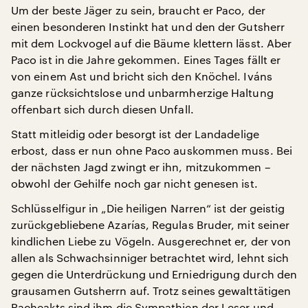
Um der beste Jäger zu sein, braucht er Paco, der
einen besonderen Instinkt hat und den der Gutsherr
mit dem Lockvogel auf die Bäume klettern lässt. Aber
Paco ist in die Jahre gekommen. Eines Tages fällt er
von einem Ast und bricht sich den Knöchel. Iváns
ganze rücksichtslose und unbarmherzige Haltung
offenbart sich durch diesen Unfall.
Statt mitleidig oder besorgt ist der Landadelige
erbost, dass er nun ohne Paco auskommen muss. Bei
der nächsten Jagd zwingt er ihn, mitzukommen –
obwohl der Gehilfe noch gar nicht genesen ist.
Schlüsselfigur in „Die heiligen Narren“
ist der geistig
zurückgebliebene Azarías, Regulas Bruder, mit seiner
kindlichen Liebe zu Vögeln. Ausgerechnet er, der von
allen als Schwachsinniger betrachtet wird, lehnt sich
gegen die Unterdrückung und Erniedrigung durch den
grausamen Gutsherrn auf. Trotz seines gewalttätigen
Racheakts sind ihm die Sympathien der Leser und