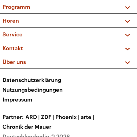
Programm
Vorschau und Rückschau
Hören
Sendungen und Podcasts
Livestream
Service
Musikliste
Frequenzen (UKW + DAB+)
FAQ
Kontakt
Kakadu – Das Kinderprogramm
Apps
Archiv
Hörerservice
Über uns
Newsletter
Social Media
Deutschlandradio
RSS
Datenschutzerklärung
Presse
Veranstaltungen
Nutzungsbedingungen
Karriere
Impressum
Transparenz
Korrekturen und Richtigstellungen
Partner
ARD
|
ZDF
|
Phoenix
|
arte
|
Barrierefreiheit
Chronik der Mauer
Deutschlandradio © 2026