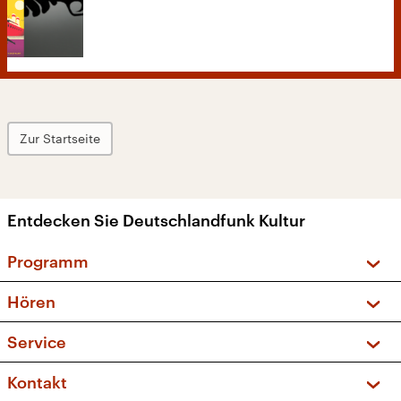
Zur Startseite
Entdecken Sie Deutschlandfunk Kultur
Programm
Vorschau und Rückschau
Hören
Sendungen und Podcasts
Livestream
Service
Musikliste
Frequenzen (UKW + DAB+)
FAQ
Kontakt
Kakadu – Das Kinderprogramm